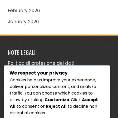
February 2026
January 2026
NOTE LEGALI
Politica di protezione dei dati
We respect your privacy
Termini di servizio
Cookies help us improve your experience,
Politica sui cookie
deliver personalized content, and analyze
Chi siamo
traffic. You can choose which cookies to
allow by clicking
Customize
. Click
Accept
Contattaci
All
to consent or
Reject All
to decline non-
essential cookies.
CERCA