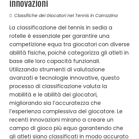
innovazioni
Classifiche dei Giocatori nel Tennis in Carrozzina
La classificazione del tennis in sedia a
rotelle è essenziale per garantire una
competizione equa tra giocatori con diverse
abilità fisiche, poiché categorizza gli atleti in
base alle loro capacità funzionali.
Utilizzando strumenti di valutazione
avanzati e tecnologie innovative, questo
processo di classificazione valuta la
mobilità e le abilità dei giocatori,
migliorando sia l’accuratezza che
l’esperienza complessiva del giocatore. Le
recenti innovazioni mirano a creare un
campo di gioco più equo garantendo che
gli atleti siano classificati in modo accurato