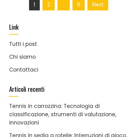
Posts
1
2
…
5
Next
pagination
Link
Tutti i post
Chi siamo
Contattaci
Articoli recenti
Tennis in carrozzina: Tecnologia di
classificazione, strumenti di valutazione,
innovazioni
Tennis in sedia a rotelle: Interruzioni di gioco,