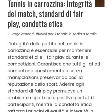
Tennis in carrozzina: Integrità
del match, standard di fair
play, condotta etica
Regolamenti ufficiali per il tennis in sedia a rotelle
L’integrità delle partite nel tennis in
carrozzina è essenziale per mantenere
standard etici e il fair play durante le
competizioni. Garantisce che tutti gli atleti
competano onestamente e senza
manipolazioni, preservando così la
reputazione dello sport. Aderire agli
standard di fair play promuove un
ambiente rispettoso e positivo per tutti i
partecipanti, mentre la condotta etica
rafforza i principi di equità e integrità in