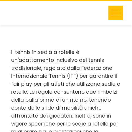
Skip
to
content
Il tennis in sedia a rotelle è
un'adattamento inclusivo del tennis
tradizionale, regolato dalla Federazione
Internazionale Tennis (ITF) per garantire il
fair play per gli atleti che utilizzano sedie a
rotelle. Le regole consentono due rimbalzi
della palla prima di un ritorno, tenendo
conto delle sfide di mobilità uniche
affrontate dai giocatori. Inoltre, sono in
vigore specifiche per le sedie a rotelle per
migliorare sia le prestazioni che la