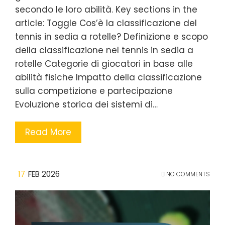
secondo le loro abilità. Key sections in the
article: Toggle Cos’è la classificazione del
tennis in sedia a rotelle? Definizione e scopo
della classificazione nel tennis in sedia a
rotelle Categorie di giocatori in base alle
abilità fisiche Impatto della classificazione
sulla competizione e partecipazione
Evoluzione storica dei sistemi di…
Read More
17
FEB 2026
NO COMMENTS