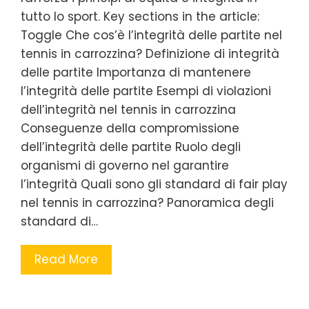
tutto lo sport. Key sections in the article:
Toggle Che cos’è l’integrità delle partite nel
tennis in carrozzina? Definizione di integrità
delle partite Importanza di mantenere
l’integrità delle partite Esempi di violazioni
dell’integrità nel tennis in carrozzina
Conseguenze della compromissione
dell’integrità delle partite Ruolo degli
organismi di governo nel garantire
l’integrità Quali sono gli standard di fair play
nel tennis in carrozzina? Panoramica degli
standard di…
Read More