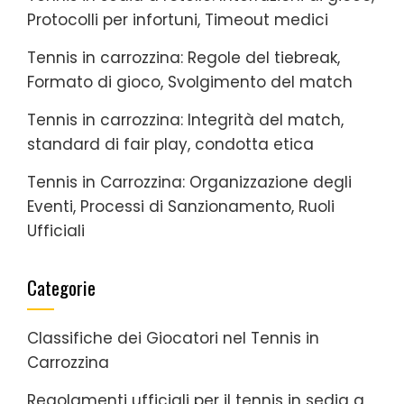
Protocolli per infortuni, Timeout medici
Tennis in carrozzina: Regole del tiebreak,
Formato di gioco, Svolgimento del match
Tennis in carrozzina: Integrità del match,
standard di fair play, condotta etica
Tennis in Carrozzina: Organizzazione degli
Eventi, Processi di Sanzionamento, Ruoli
Ufficiali
Categorie
Classifiche dei Giocatori nel Tennis in
Carrozzina
Regolamenti ufficiali per il tennis in sedia a