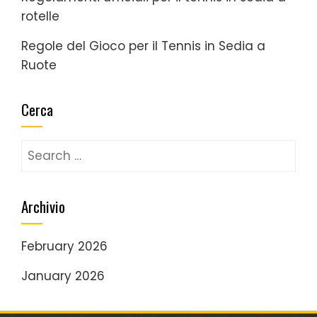
rotelle
Regole del Gioco per il Tennis in Sedia a
Ruote
Cerca
Search
for:
Archivio
February 2026
January 2026