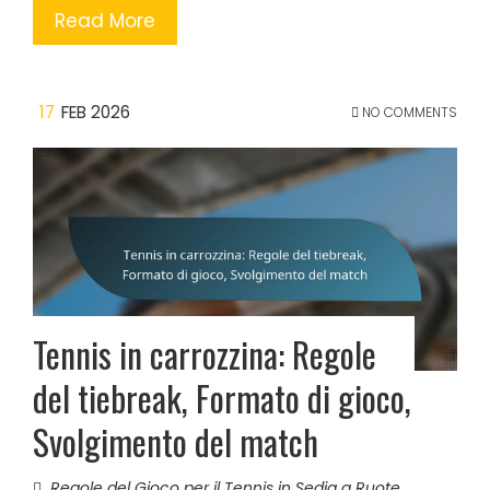
Read More
17
FEB 2026
NO COMMENTS
Tennis in carrozzina: Regole
del tiebreak, Formato di gioco,
Svolgimento del match
Regole del Gioco per il Tennis in Sedia a Ruote