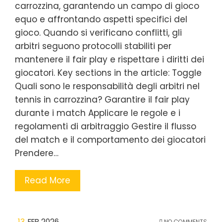
carrozzina, garantendo un campo di gioco
equo e affrontando aspetti specifici del
gioco. Quando si verificano conflitti, gli
arbitri seguono protocolli stabiliti per
mantenere il fair play e rispettare i diritti dei
giocatori. Key sections in the article: Toggle
Quali sono le responsabilità degli arbitri nel
tennis in carrozzina? Garantire il fair play
durante i match Applicare le regole e i
regolamenti di arbitraggio Gestire il flusso
del match e il comportamento dei giocatori
Prendere…
Read More
13
FEB 2026
NO COMMENTS