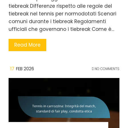
tiebreak Differenze rispetto alle regole del
tiebreak nel tennis per normodotati Scenari
comuni durante i tiebreak Regolamenti
ufficiali che governano i tiebreak Come è…
Read More
17
FEB 2026
NO COMMENTS