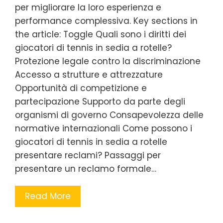
per migliorare la loro esperienza e
performance complessiva. Key sections in
the article: Toggle Quali sono i diritti dei
giocatori di tennis in sedia a rotelle?
Protezione legale contro la discriminazione
Accesso a strutture e attrezzature
Opportunità di competizione e
partecipazione Supporto da parte degli
organismi di governo Consapevolezza delle
normative internazionali Come possono i
giocatori di tennis in sedia a rotelle
presentare reclami? Passaggi per
presentare un reclamo formale…
Read More